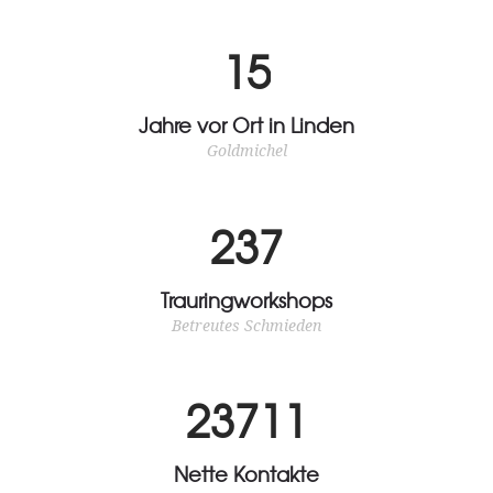
Hilft, wo sie kann und verbreitet gute Laune. Falls nicht gerade
1
5
Mittagsschlaf auf der Tagesordnung steht.
Jahre vor Ort in Linden
Goldmichel
2
3
7
Trauringworkshops
Betreutes Schmieden
2
3
7
1
1
Nette Kontakte