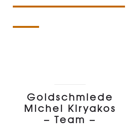
Produktionsanteil fair gehandeltes Gold
23
%
Goldschmiede
Michel Kiryakos
– Team –