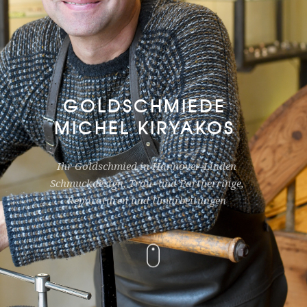
GOLDSCHMIEDE
MICHEL KIRYAKOS
Ihr Goldschmied in Hannover-Linden
Schmuckdesign, Trau- und Partnerringe,
Reparaturen und Umarbeitungen