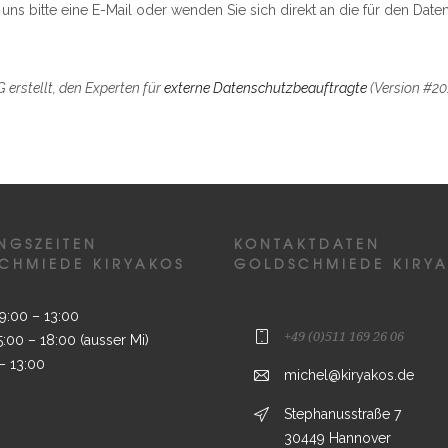
s bitte eine E-Mail oder wenden Sie sich direkt an die für den Daten
erstellt, den Experten für
externe Datenschutzbeauftragte
(Version #20
NGSZEITEN
KONTAKTDATEN
CHMIEDE KIRYAKOS
GOLDSCHMIEDE KIRY
9:00 – 13:00
+49 (0)511 169 26 06
5:00 – 18:00 (ausser Mi)
– 13:00
michel@kiryakos.de
Stephanusstraße 7
30449 Hannover