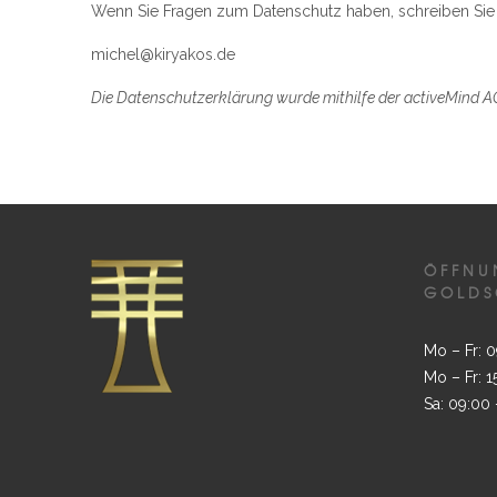
Wenn Sie Fragen zum Datenschutz haben, schreiben Sie un
michel@kiryakos.de
Die Datenschutzerklärung wurde mithilfe der activeMind AG 
ÖFFNU
GOLDS
Mo – Fr: 0
Mo – Fr: 1
Sa: 09:00 